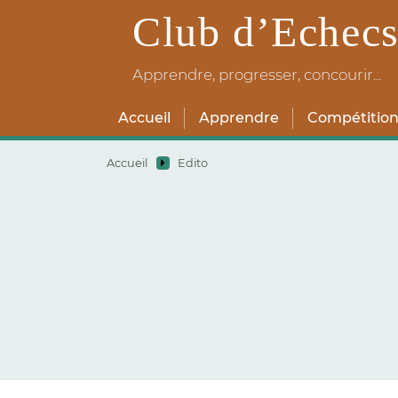
Club d’Echecs
Apprendre, progresser, concourir...
Accueil
Apprendre
Compétition
Accueil
Edito