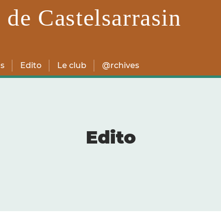
 de Castelsarrasin
s
Edito
Le club
@rchives
Edito