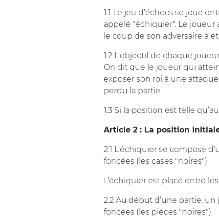
1.1 Le jeu d’échecs se joue en
appelé "échiquier". Le joueur 
le coup de son adversaire a ét
1.2 L’objectif de chaque joueu
On dit que le joueur qui attein
exposer son roi à une attaque e
perdu la partie.
1.3 Si la position est telle qu’
Article 2 : La position initia
2.1 L’échiquier se compose d’u
foncées (les cases "noires").
L’échiquier est placé entre le
2.2 Au début d’une partie, un 
foncées (les pièces "noires").