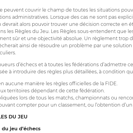
 peuvent couvrir le champ de toutes les situations pouv
estions administratives. Lorsque des cas ne sont pas explic
 devrait alors pouvoir trouver une décision correcte en é
ans les Règles du Jeu. Les Règles sous-entendent que les
t sûr et une objectivité absolue. Un règlement trop détai
ècherait ainsi de résoudre un problème par une solution 
culiers.
ueurs d’échecs et à toutes les fédérations d’admettre ce
e à introduire des règles plus détaillées, à condition qu
en aucune manière les règles officielles de la FIDE.
 aux territoires dépendant de cette fédération.
ppliquées lors de tous les matchs, championnats ou rencon
pouvant compter pour un classement, ou l’obtention d’un t
ES DU JEU
fs du jeu d’échecs