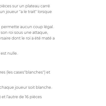
pièces sur un plateau carré
n joueur "a le trait" lorsque
lui permette aucun coup légal.
r son roi sous une attaque,
rsaire dont le roi a été maté a
 est nulle.
res (les cases"blanches") et
e chaque joueur soit blanche.
 et l’autre de 16 pièces