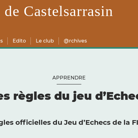
 de Castelsarrasin
s
Edito
Le club
@rchives
APPRENDRE
es règles du jeu d’Eche
les officielles du Jeu d’Echecs de la 