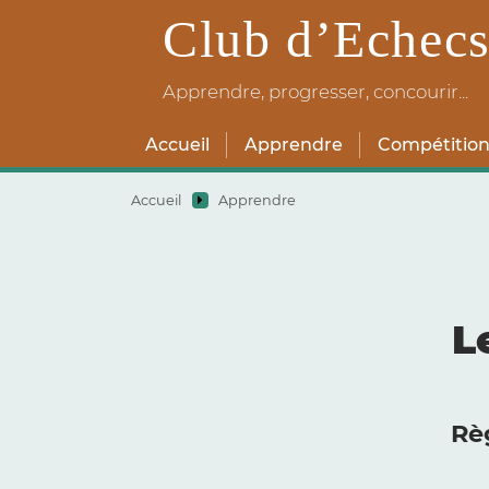
Club d’Echecs
Apprendre, progresser, concourir...
Accueil
Apprendre
Compétition
Accueil
Apprendre
L
Règ