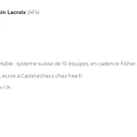
in Lacroix
(AF4)
:
ible : système suisse de 10 équipes, en cadence Fisher.
écrire à Castel.echecs
chez
free.fr
e 1 Pt