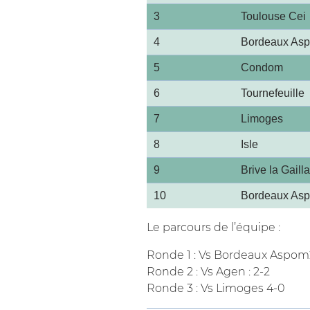
3
Toulouse Cei
4
Bordeaux Asp
5
Condom
6
Tournefeuille
7
Limoges
8
Isle
9
Brive la Gaill
10
Bordeaux Asp
Le parcours de l’équipe :
Ronde 1 : Vs Bordeaux Aspom2 
Ronde 2 : Vs Agen : 2-2
Ronde 3 : Vs Limoges 4-0