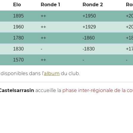
Elo
Ronde 1
Ronde 2
Ro
1895
++
+1950
+2
1960
++
+1929
+2
1780
++
-1860
+1
1830
-
-1830
+1
1570
++
-
-
disponibles dans l’
album
du club.
Castelsarrasin
accueille la
phase inter-régionale de la 