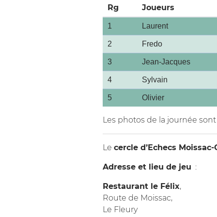
Rg
Joueurs
1
Laurent
2
Fredo
3
Jean-Jacques
4
Sylvain
5
Olivier
Les photos de la journée sont 
Le
cercle d’Echecs Moissac-
Adresse et lieu de jeu
:
Restaurant le Félix
,
Route de Moissac,
Le Fleury