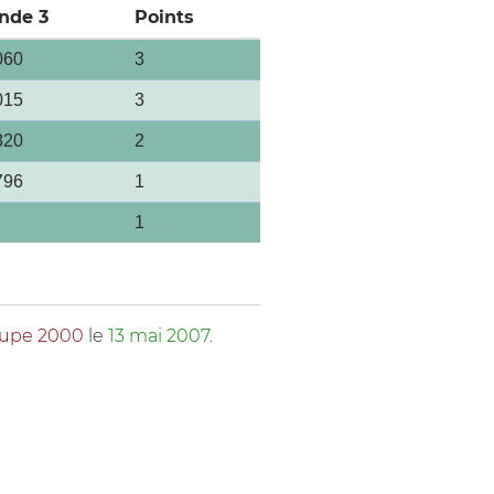
nde 3
Points
060
3
015
3
820
2
796
1
1
coupe 2000
le
13 mai 2007
.