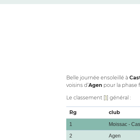
Belle journée ensoleillé à
Cas
voisins d’
Agen
pour la phase f
Le classement
[
1
]
général :
Rg
club
1
Moissac - Cas
2
Agen