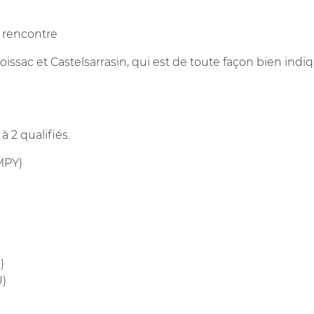
a rencontre
Moissac et Castelsarrasin, qui est de toute façon bien in
à 2 qualifiés.
MPY)
)
)