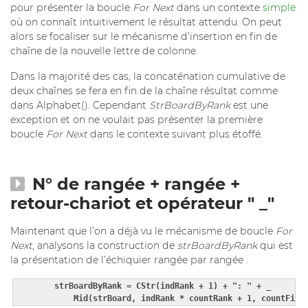
pour présenter la boucle
For Next
dans un contexte
simple
où on connaît intuitivement le résultat attendu. On peut
alors se focaliser sur le mécanisme d’insertion en fin de
chaîne de la nouvelle lettre de colonne.
Dans la majorité des cas, la concaténation cumulative de
deux chaînes se fera en fin de la chaîne résultat comme
dans Alphabet(). Cependant
StrBoardByRank
est une
exception et on ne voulait pas présenter la première
boucle
For Next
dans le contexte suivant plus étoffé.
N° de rangée + rangée +
retour-chariot et opérateur " _"
Maintenant que l’on a déjà vu le mécanisme de boucle
For
Next
, analysons la construction de
strBoardByRank
qui est
la présentation de l’échiquier rangée par rangée :
        strBoardByRank = CStr(indRank + 1) + ": " + _

            Mid(strBoard, indRank * countRank + 1, countFile