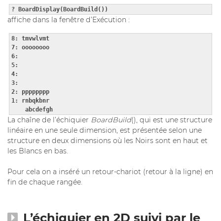
? BoardDisplay(BoardBuild())
affiche dans la fenêtre d’Exécution :
8: tmvwlvmt

7: oooooooo

6:         

5:         

4:         

3:         

2: pppppppp

1: rnbqkbnr

    abcdefgh
La chaîne de l’échiquier
BoardBuild
(), qui est une structure
linéaire en une seule dimension, est présentée selon une
structure en deux dimensions où les Noirs sont en haut et
les Blancs en bas.
Pour cela on a inséré un retour-chariot (retour à la ligne) en
fin de chaque rangée.
L’échiquier en 2D suivi par le