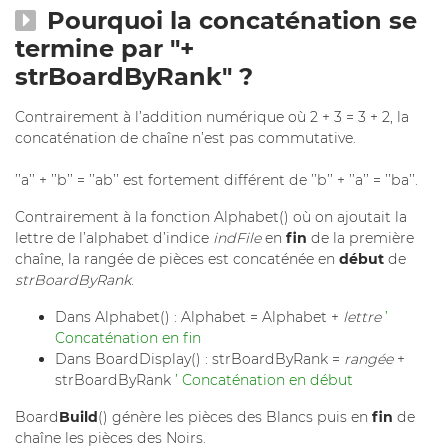
Pourquoi la concaténation se
termine par "+
strBoardByRank" ?
Contrairement à l’addition numérique où 2 + 3 = 3 + 2, la
concaténation de chaîne n’est pas commutative.
’’a’’ + ’’b’’ = ’’ab’’ est fortement différent de ’’b’’ + ’’a’’ = ’’ba’’.
Contrairement à la fonction Alphabet() où on ajoutait la
lettre de l’alphabet d’indice
indFile
en
fin
de la première
chaîne, la rangée de pièces est concaténée en
début
de
strBoardByRank
.
Dans Alphabet() : Alphabet = Alphabet +
lettre
’
Concaténation en fin
Dans BoardDisplay() : strBoardByRank =
rangée
+
strBoardByRank
’ Concaténation en début
Board
Build
() génère les pièces des Blancs puis en
fin
de
chaîne les pièces des Noirs.