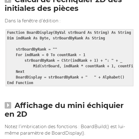
initiales des pièces
Dans la fenêtre d’édition :
Function BoardDisplay(ByVal strBoard As String) As String

Dim indRank As Byte, strBoardByRank As String

    strBoardByRank = ""

    For indRank = 0 To countRank - 1

        strBoardByRank = CStr(indRank + 1) + ": " + _

            Mid(strBoard, indRank * countRank + 1, countFile)
    Next

    BoardDisplay = strBoardByRank + "   " + Alphabet()

End Function
Affichage du mini échiquier
en 2D
Notez l’imbrication des fonctions : BoardBuild() est lui-
même paramètre de BoardDisplay().