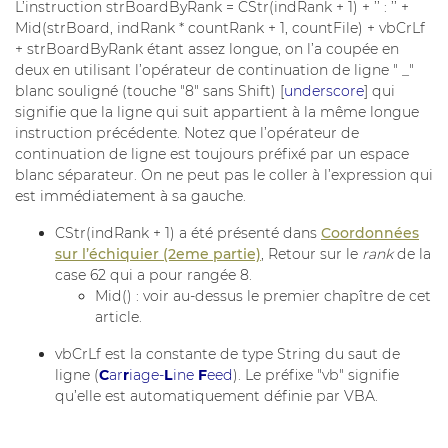
L’instruction strBoardByRank = CStr(indRank + 1) + ’’ : ’’ +
Mid(strBoard, indRank * countRank + 1, countFile) + vbCrLf
+ strBoardByRank étant assez longue, on l’a coupée en
deux en utilisant l’opérateur de continuation de ligne " _"
blanc souligné (touche "8" sans Shift) [
underscore
] qui
signifie que la ligne qui suit appartient à la même longue
instruction précédente. Notez que l’opérateur de
continuation de ligne est toujours préfixé par un espace
blanc séparateur. On ne peut pas le coller à l’expression qui
est immédiatement à sa gauche.
CStr(indRank + 1) a été présenté dans
Coordonnées
sur l’échiquier (2eme partie)
, Retour sur le
rank
de la
case 62 qui a pour rangée 8.
Mid() : voir au-dessus le premier chapître de cet
article.
vbCrLf est la constante de type String du saut de
ligne (
C
ar
r
iage-
L
ine
F
eed
). Le préfixe "vb" signifie
qu’elle est automatiquement définie par VBA.