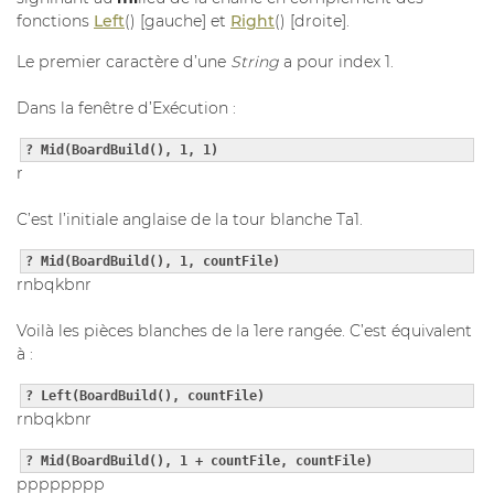
fonctions
Left
() [gauche] et
Right
() [droite].
Le premier caractère d’une
String
a pour index 1.
Dans la fenêtre d’Exécution :
? Mid(BoardBuild(), 1, 1)
r
C’est l’initiale anglaise de la tour blanche Ta1.
? Mid(BoardBuild(), 1, countFile)
rnbqkbnr
Voilà les pièces blanches de la 1ere rangée. C’est équivalent
à :
? Left(BoardBuild(), countFile)
rnbqkbnr
? Mid(BoardBuild(), 1 + countFile, countFile)
pppppppp