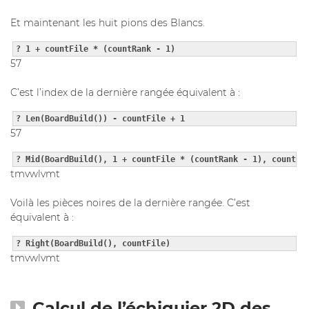
Et maintenant les huit pions des Blancs.
? 1 + countFile * (countRank - 1)
57
C’est l’index de la dernière rangée équivalent à :
? Len(BoardBuild()) - countFile + 1
57
? Mid(BoardBuild(), 1 + countFile * (countRank - 1), countFi
tmvwlvmt
Voilà les pièces noires de la dernière rangée. C’est
équivalent à :
? Right(BoardBuild(), countFile)
tmvwlvmt
Calcul de l’échiquier 2D des