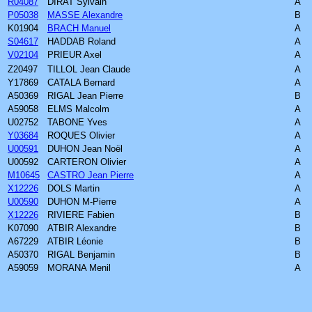
R04087
DIRAT Sylvain
A
P05038
MASSE Alexandre
B
K01904
BRACH Manuel
A
S04617
HADDAB Roland
A
V02104
PRIEUR Axel
A
Z20497
TILLOL Jean Claude
A
Y17869
CATALA Bernard
A
A50369
RIGAL Jean Pierre
B
A59058
ELMS Malcolm
A
U02752
TABONE Yves
A
Y03684
ROQUES Olivier
A
U00591
DUHON Jean Noël
A
U00592
CARTERON Olivier
A
M10645
CASTRO Jean Pierre
A
X12226
DOLS Martin
A
U00590
DUHON M-Pierre
A
X12226
RIVIERE Fabien
B
K07090
ATBIR Alexandre
B
A67229
ATBIR Léonie
B
A50370
RIGAL Benjamin
B
A59059
MORANA Menil
A