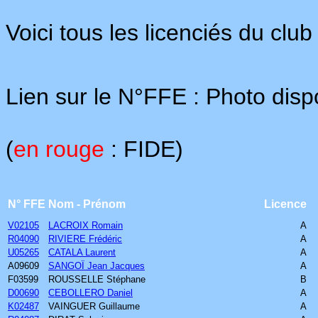
Voici tous les licenciés du club 
Lien sur le N°FFE : Photo disp
(
en rouge
: FIDE)
N° FFE
Nom - Prénom
Licence
V02105
LACROIX Romain
A
R04090
RIVIERE Frédéric
A
U05265
CATALA Laurent
A
A09609
SANGOÏ Jean Jacques
A
F03599
ROUSSELLE Stéphane
B
D00690
CEBOLLERO Daniel
A
K02487
VAINGUER Guillaume
A