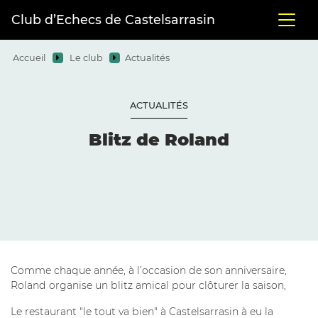
Club d’Echecs de Castelsarrasin
Accueil
Le club
Actualités
ACTUALITÉS
Blitz de Roland
Comme chaque année, à l’occasion de son anniversaire,
Roland organise un blitz amical pour clôturer la saison,
Le restaurant "le tout va bien" à Castelsarrasin à eu la