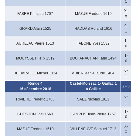
1
X-
FABRE Philippe 1707
MAZUE Frederic 1619
X
0-
GRARD Alain 1525
HADDAB Roland 1616
1
1-
AUREJAC Pierre 1513
TABONE Yves 1532
0
1-
MOUYSSET Felix 1519
BOUFARACHAN Farid 1494
0
0-
DE BARALLE Michel 1324
ADIBA Jean-Claude 1404
1
Ronde 4
Castel-Moissac 1- Gaillac 1
2 - 5
16 décembre 2018
à Gaillac
0-
RIVIERE Frederic 1788
SAEZ Nicolas 1913
1
1-
GUESDON Joel 1663
CAMPOS Jean-Pierre 1767
0
X-
MAZUE Frederic 1619
VILLENEUVE Samuel 1712
X