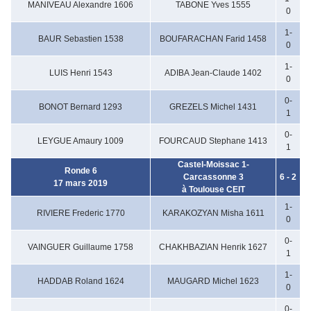
MANIVEAU Alexandre 1606
TABONE Yves 1555
0
1-
BAUR Sebastien 1538
BOUFARACHAN Farid 1458
0
1-
LUIS Henri 1543
ADIBA Jean-Claude 1402
0
0-
BONOT Bernard 1293
GREZELS Michel 1431
1
0-
LEYGUE Amaury 1009
FOURCAUD Stephane 1413
1
Castel-Moissac 1-
Ronde 6
Carcassonne 3
6 - 2
17 mars 2019
à Toulouse CEIT
1-
RIVIERE Frederic 1770
KARAKOZYAN Misha 1611
0
0-
VAINGUER Guillaume 1758
CHAKHBAZIAN Henrik 1627
1
1-
HADDAB Roland 1624
MAUGARD Michel 1623
0
0-