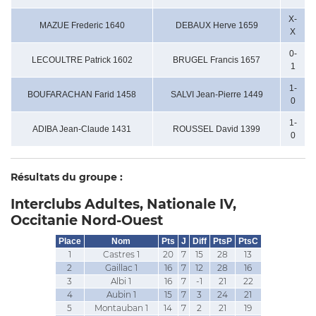
X-
MAZUE Frederic 1640
DEBAUX Herve 1659
X
0-
LECOULTRE Patrick 1602
BRUGEL Francis 1657
1
1-
BOUFARACHAN Farid 1458
SALVI Jean-Pierre 1449
0
1-
ADIBA Jean-Claude 1431
ROUSSEL David 1399
0
Résultats du groupe :
Interclubs Adultes, Nationale IV,
Occitanie Nord-Ouest
Place
Nom
Pts
J
Diff
PtsP
PtsC
1
Castres 1
20
7
15
28
13
2
Gaillac 1
16
7
12
28
16
3
Albi 1
16
7
-1
21
22
4
Aubin 1
15
7
3
24
21
5
Montauban 1
14
7
2
21
19