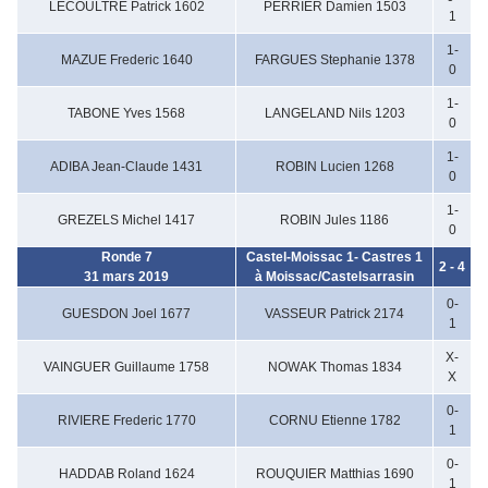
LECOULTRE Patrick 1602
PERRIER Damien 1503
1
1-
MAZUE Frederic 1640
FARGUES Stephanie 1378
0
1-
TABONE Yves 1568
LANGELAND Nils 1203
0
1-
ADIBA Jean-Claude 1431
ROBIN Lucien 1268
0
1-
GREZELS Michel 1417
ROBIN Jules 1186
0
Ronde 7
Castel-Moissac 1- Castres 1
2 - 4
31 mars 2019
à Moissac/Castelsarrasin
0-
GUESDON Joel 1677
VASSEUR Patrick 2174
1
X-
VAINGUER Guillaume 1758
NOWAK Thomas 1834
X
0-
RIVIERE Frederic 1770
CORNU Etienne 1782
1
0-
HADDAB Roland 1624
ROUQUIER Matthias 1690
1