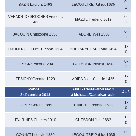
0-
BAZIN Laurent 1493
LECOULTRE Patrick 1635
1
VERMOT-DESROCHES Frederic
0-
MAZUE Frederic 1619
1483
1
0-
JACQUIN Christophe 1358
TABONE Yves 1536
1
1-
ODONI-RUFFENACH Yann 1364
BOUFARACHAN Farid 1494
0
0-
FESIGNY Alexis 1294
GUESDON Pascal 1490
1
1-
FESIGNY Oceane 1220
ADIBA Jean-Claude 1436
0
Ronde 3
Albi 1- Castel-Moissac 1
4 - 3
2 décembre 2018
à Moissac/Castelsarrasin
1-
LOPEZ Gerard 1899
RIVIERE Frederic 1788
0
1-
TAURINES Charles 1910
GUESDON Joel 1663
0
0-
CONNAT Ludovic 1880
LECOULTRE Patrick 1635