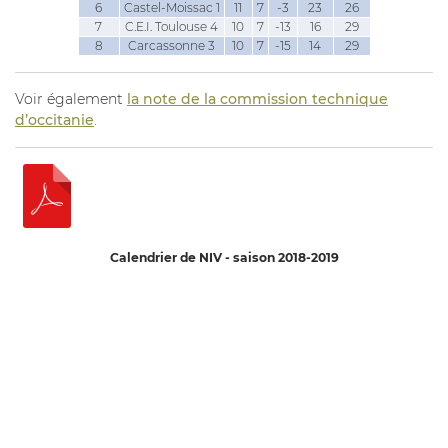
6
Castel-Moissac 1
11
7
-3
23
26
7
C.E.I. Toulouse 4
10
7
-13
16
29
8
Carcassonne 3
10
7
-15
14
29
Voir également
la note de la commission technique
d’occitanie
.
Calendrier de NIV - saison 2018-2019