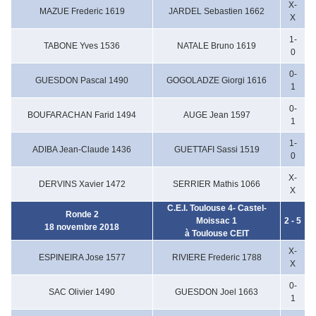
X-
MAZUE Frederic 1619
JARDEL Sebastien 1662
X
1-
TABONE Yves 1536
NATALE Bruno 1619
0
0-
GUESDON Pascal 1490
GOGOLADZE Giorgi 1616
1
0-
BOUFARACHAN Farid 1494
AUGE Jean 1597
1
1-
ADIBA Jean-Claude 1436
GUETTAFI Sassi 1519
0
X-
DERVINS Xavier 1472
SERRIER Mathis 1066
X
C.E.I. Toulouse 4- Castel-
Ronde 2
Moissac 1
2 - 5
18 novembre 2018
à Toulouse CEIT
X-
ESPINEIRA Jose 1577
RIVIERE Frederic 1788
X
0-
SAC Olivier 1490
GUESDON Joel 1663
1