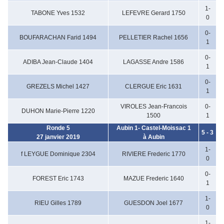
1-
TABONE Yves 1532
LEFEVRE Gerard 1750
0
0-
BOUFARACHAN Farid 1494
PELLETIER Rachel 1656
1
0-
ADIBA Jean-Claude 1404
LAGASSE Andre 1586
1
0-
GREZELS Michel 1427
CLERGUE Eric 1631
1
VIROLES Jean-Francois
0-
DUHON Marie-Pierre 1220
1500
1
Ronde 5
Aubin 1- Castel-Moissac 1
5 - 3
27 janvier 2019
à Aubin
1-
f LEYGUE Dominique 2304
RIVIERE Frederic 1770
0
0-
FOREST Eric 1743
MAZUE Frederic 1640
1
1-
RIEU Gilles 1789
GUESDON Joel 1677
0
1-