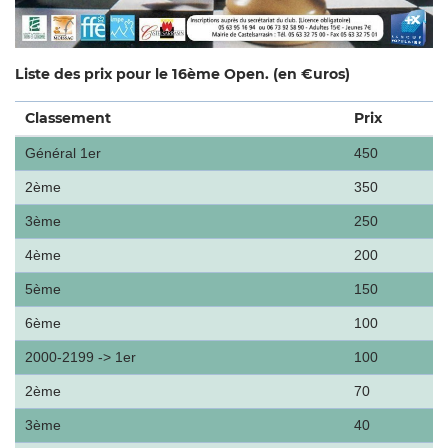
Liste des prix pour le 16ème Open. (en €uros)
Classement
Prix
Général 1er
450
2ème
350
3ème
250
4ème
200
5ème
150
6ème
100
2000-2199 -> 1er
100
2ème
70
3ème
40