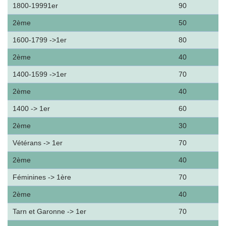
1800-19991er
90
2ème
50
1600-1799 ->1er
80
2ème
40
1400-1599 ->1er
70
2ème
40
1400 -> 1er
60
2ème
30
Vétérans -> 1er
70
2ème
40
Féminines -> 1ère
70
2ème
40
Tarn et Garonne -> 1er
70