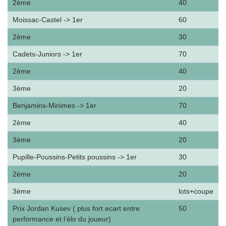
2ème
40
Moissac-Castel -> 1er
60
2ème
30
Cadets-Juniors -> 1er
70
2ème
40
3ème
20
Benjamins-Minimes -> 1er
70
2ème
40
3ème
20
Pupille-Poussins-Petits poussins -> 1er
30
2ème
20
3ème
lots+coupe
Prix Jordan Kusev ( plus fort ecart entre
50
performance et l’élo du joueur)