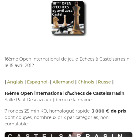
16ème Open International de jeu d’Echecs à Castelsarrasin
le 15 avril 2012
|
Anglais
|
Espagnol-
|
Allemand
|
Chinois
|
Russe
|
16ème Open international d’Echecs de Castelsarrasin
,
Salle Paul Descazeaux (derrière la mairie).
7 rondes 25 min KO, homologué rapide.
3 000 € de prix
dont coupes, nombreux prix par catégories, non
cumulable.