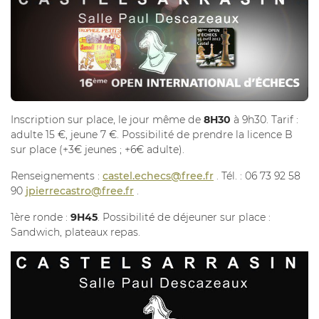
Inscription sur place, le jour même de
8H30
à 9h30. Tarif :
adulte 15 €, jeune 7 €. Possibilité de prendre la licence B
sur place (+3€ jeunes ; +6€ adulte).
Renseignements :
castel.echecs
@
free.fr
. Tél. : 06 73 92 58
90
jpierrecastro
@
free.fr
.
1ère ronde :
9H45
. Possibilité de déjeuner sur place :
Sandwich, plateaux repas.