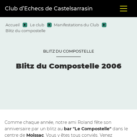
Club d’Echecs de Castelsarrasin
Accueil
Le club
Manifestations du Club
Blitz du compostelle
BLITZ DU COMPOSTELLE
Blitz du Compostelle 2006
Comme chaque année, notre ami Roland fête son
anniversaire par un blitz au
bar "Le Compostelle"
dans le
centre de
Moissac
. Vous y êtes tous conviés. Venez