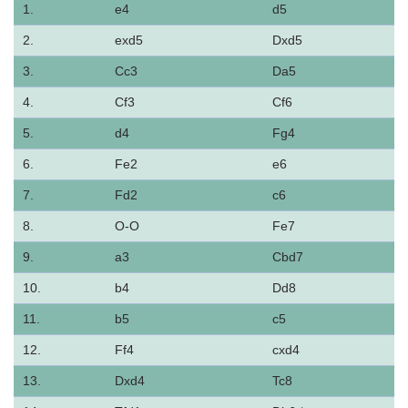
1.
e4
d5
2.
exd5
Dxd5
3.
Cc3
Da5
4.
Cf3
Cf6
5.
d4
Fg4
6.
Fe2
e6
7.
Fd2
c6
8.
O-O
Fe7
9.
a3
Cbd7
10.
b4
Dd8
11.
b5
c5
12.
Ff4
cxd4
13.
Dxd4
Tc8