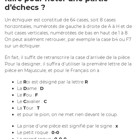
d’échecs ?
Un échiquier est constitué de 64 cases, soit 8 cases
horizontales, numérotés de gauche à droite de A à H et de
huit cases verticales, numérotées de bas en haut de 1 à 8.
On peut aisément retrouver, par exemple la case b4 ou F7
sur un échiquier.
En fait, il suffit de retranscrire la case d’arrivée de la pièce.
Pour la designer, il suffira d’utiliser la première lettre de la
pièce en Majuscule, et pour le Français on a :
Le
R
oi est désigné par la lettre
R
La
D
ame :
D
Le
F
ou :
F
Le
C
avalier :
C
La
T
our :
T
et pour le pion, on ne met rien devant le coup.
La prise d’une pièce est signifié par le signe :
x
Le petit roque :
0-0