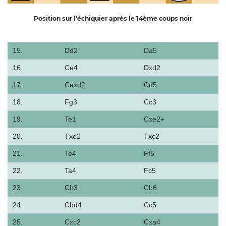
Position sur l’échiquier après le 14ème coups noir
15.
Dd2
Da5
16.
Ce4
Dxd2
17.
Cexd2
Cd5
18.
Fg3
Cc3
19.
Te1
Cxe2+
20.
Txe2
Txc2
21.
Te4
Ff5
22.
Ta4
Fc5
23.
Cb3
Cb6
24.
Cbd4
Cc5
25.
Cxc2
Cxa4