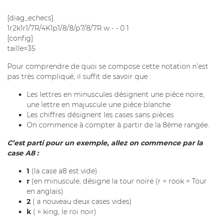
[diag_echecs]
1r2k1r1/7R/4K1p1/8/8/p7/8/7R w - - 0 1
[config]
taille=35
Pour comprendre de quoi se compose cette notation n’est
pas très compliqué, il suffit de savoir que :
Les lettres en minuscules désignent une pièce noire,
une lettre en majuscule une pièce blanche
Les chiffres désignent les cases sans pièces
On commence à compter à partir de la 8ème rangée.
C’est parti pour un exemple, allez on commence par la
case A8 :
1
(la case a8 est vide)
r
(en minuscule, désigne la tour noire (r = rook = Tour
en anglais)
2
( a nouveau deux cases vides)
k
( = king, le roi noir)