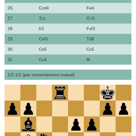
26.
Ccd4
Fe4
27.
Tc1
O-O
28.
h3
Fxf3
29.
Cxf3
Td8
30.
Ce5
Cc5
31.
Cc4
f6
1/2-1/2 (par consentement mutuel)