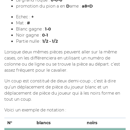
Le grand roque :
0-0-0
promotion du pion a en
D
ame :
a8=D
Echec :
+
Mat :
#
Blanc gagne :
1-0
Noir gagne :
0-1
Partie nulle :
1/2 - 1/2
Lorsque deux mêmes pièces peuvent aller sur la même
cases, on les différenciera en utilisant un numéro de
colonne ou de ligne ou se trouve la pièce au départ. c’est
assez fréquent pour le cavalier.
Un coup est constitué de deux demi-coup ; c’est à dire
qu’un déplacement de pièce du joueur blanc et un
déplacement de pièce du joueur qui à les noirs forme en
tout un coup.
Voici un exemple de notation :
N°
blancs
noirs