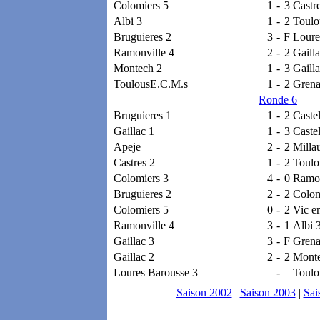
Colomiers 5
1
-
3
Castr
Albi 3
1
-
2
Toulo
Bruguieres 2
3
-
F
Loure
Ramonville 4
2
-
2
Gailla
Montech 2
1
-
3
Gailla
ToulousE.C.M.s
1
-
2
Gren
Ronde 6
Bruguieres 1
1
-
2
Caste
Gaillac 1
1
-
3
Caste
Apeje
2
-
2
Milla
Castres 2
1
-
2
Toulo
Colomiers 3
4
-
0
Ramon
Bruguieres 2
2
-
2
Colom
Colomiers 5
0
-
2
Vic e
Ramonville 4
3
-
1
Albi 
Gaillac 3
3
-
F
Gren
Gaillac 2
2
-
2
Monte
Loures Barousse 3
-
Toulo
Saison 2002
|
Saison 2003
|
Sai