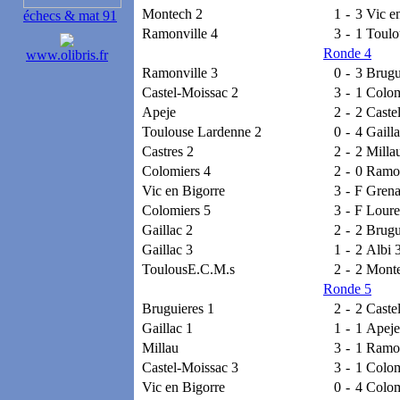
Montech 2
1
-
3
Vic e
échecs & mat 91
Ramonville 4
3
-
1
Toulo
Ronde 4
www.olibris.fr
Ramonville 3
0
-
3
Brugu
Castel-Moissac 2
3
-
1
Colom
Apeje
2
-
2
Caste
Toulouse Lardenne 2
0
-
4
Gailla
Castres 2
2
-
2
Milla
Colomiers 4
2
-
0
Ramon
Vic en Bigorre
3
-
F
Gren
Colomiers 5
3
-
F
Loure
Gaillac 2
2
-
2
Brugu
Gaillac 3
1
-
2
Albi 
ToulousE.C.M.s
2
-
2
Monte
Ronde 5
Bruguieres 1
2
-
2
Caste
Gaillac 1
1
-
1
Apeje
Millau
3
-
1
Ramon
Castel-Moissac 3
3
-
1
Colom
Vic en Bigorre
0
-
4
Colom