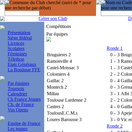
Gérer son Club
D
Compétitions
Présentation
Par équipes
Siège fédéral
Licences
Ronde 1
Scolaires
Féminines
Bruguieres 2
0
-
3
Brugu
Télethon
Ramonville 4
1
-
3
Ramon
Etats Généraux
Castel-Moissac 3
1
-
3
Caste
La Boutique FFE
Colomiers 4
2
-
2
Colom
Gaillac 2
0
-
4
Gailla
Par équipes
Montech 2
0
-
3
Gren
Tournois
Millau
3
-
1
Albi 
Calendrier
Ch France Jeunes
Toulouse Lardenne 2
2
-
2
Colom
Ch. de France
Castres 2
4
-
0
Gailla
Vos Opens
ToulousE.C.M.s
0
-
3
Apeje
Loures Barousse 3
3
-
0
Vic e
Equipe de France
Ronde 2
Les jeunes