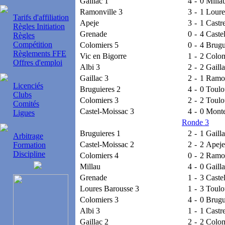
Gaillac 1
4
-
0
Milla
Ramonville 3
3
-
1
Loure
Tarifs d'affiliation
Apeje
3
-
1
Castr
Règles Initiation
Grenade
0
-
4
Caste
Règles
Compétition
Colomiers 5
0
-
4
Brugu
Règlements FFE
Vic en Bigorre
1
-
2
Colom
Offres d'emploi
Albi 3
2
-
2
Gailla
Gaillac 3
2
-
1
Ramon
Licenciés
Bruguieres 2
4
-
0
Toulo
Clubs
Colomiers 3
2
-
2
Toulo
Comités
Castel-Moissac 3
4
-
0
Monte
Ligues
Ronde 3
Bruguieres 1
2
-
1
Gailla
Arbitrage
Castel-Moissac 2
2
-
2
Apeje
Formation
Discipline
Colomiers 4
0
-
2
Ramon
Millau
4
-
0
Gailla
Grenade
1
-
3
Caste
Loures Barousse 3
1
-
3
Toulo
Colomiers 3
4
-
0
Brugu
Albi 3
1
-
1
Castr
Gaillac 2
2
-
2
Colom