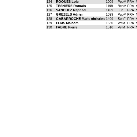
124
ROQUES Loic
1009
PpoM
FRA
125
TESNIERE Romain
1199
BenM
FRA
126
SANCHEZ Raphael
1499
Jun
FRA
127
GREZELS Adrien
1099
PupM
FRA
128
GABARROCHE Marie christine
1499
SenF
FRA
129
ELMS Malcom
1630
VetM
FRA
130
FABRE Pierre
1510
VetM
FRA