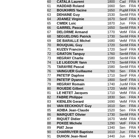
60
CATALA Laurent
1800
Cad
FRA
61
HADDAB Roland
1660
Sen
FRA
62
BOUKHRIS Yacine
1650
PupM
FRA
63
DEHAINE Guy
1530
SenM
FRA
64
JOANEZ Virginie
1670
SenF
FRA
65
CWIEK Loic
1870
Jun
FRA
66
GARREL Pascal
1650
SenM
FRA
67
DELORME Armand
1770
VetM
FRA
68
SEGUELONG Patrick
1730
SenM
FRA
69
DE BARALLE Michel
1680
VetM
FRA
70
ROUQUAL Guy
1720
SenM
FRA
71
KUZEV Francine
1720
SenF
FRA
72
GRATON Tanguy
1760
SenM
FRA
73
HEGRAY Charlie
1580
SenM
FRA
74
LE LIGEOUR Yann
1770
SenM
FRA
75
TARAYRE Pascal
1580
SenM
FRA
76
VAINGUER Guillaume
1760
Sen
FRA
77
PATETIF Daphne
1710
SenF
FRA
78
PATETIF Dyanna
1800
SenF
FRA
79
HEGRAY Romain
1740
JunM
FRA
80
ROUEDE Gilbert
1720
VetM
FRA
81
LE HETET Jacques
1710
VetM
FRA
82
FABRE Philippe
1830
Sen
FRA
83
KIENLEN Gerard
1690
VetM
FRA
84
VAN EECKHOUT Guy
1610
Sen
FRA
85
ADIBA Jean-Claude
1520
Sen
FRA
86
MARQUET Olivier
1730
SenM
FRA
87
RIQUET Didier
1670
VetM
FRA
88
POKEE Michele
1290
VetF
FRA
89
PIAT Jose
1340
Sen
FRA
90
CHARRUYER Baptiste
1610
Jun
FRA
91
DUHON Jean-Noel
1440
Jun
FRA