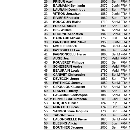
28
PRIEUR Axel
1900
Sen
FRA
29
BAUMANN Benjamin
2070
JunM
FRA
30
LAURAIN Dominique
1930
Sen
FRA
31
VITROU Jonathan
1880
JunM
FRA
32
RIVIERE Frederic
1960
Sen
FRA
33
BOUGOUIN Blaise
1710
SenM
FRA
34
FREZAL Alexis
1499
Sen
FRA
35
BEC William
2070
SenM
FRA
36
DHORNE Sebastien
1940
SenM
FRA
37
BARRAUD Mickael
1750
Jun
FRA
38
PANTIOUKHINE Slava
1950
JunM
FRA
39
MOULIE Patrick
1940
SenM
FRA
40
PASTORELLI Loic
1890
Sen
FRA
41
PAGNONCELLI Herve
1860
SenM
FRA
42
AUGE Jean
1750
VetM
FRA
43
ROUVERET Philippe
1830
Sen
FRA
44
SCHEGERIN Andre
1850
VetM
FRA
45
BEAURAIN Louis
1790
VetM
FRA
46
CANIVET Christophe
1750
SenM
FRA
47
DEVECCHI Jorge
1680
Sen
FRA
48
PARTINICO Jeremy
1850
SenM
FRA
49
GIPOULOUX Laurent
1784
SenM
FRA
50
CRUZEL Thierry
1880
Sen
FRA
51
LACOMME Christophe
1880
SenM
FRA
52
ff
BENMESBAH Natacha
2010
CadF
FRA
53
ROQUES Olivier
1240
Pup
FRA
54
MURATET Lucas
1740
Ben
FRA
55
SANGOI Jean-Jacques
1730
Sen
FRA
56
TABONE Yves
1580
Sen
FRA
57
LALONDRELLE Pierre
1670
SenM
FRA
58
BLESING Alicia
1800
Jun
FRA
59
BOUTHIER Jacques
2000
Sen
FRA