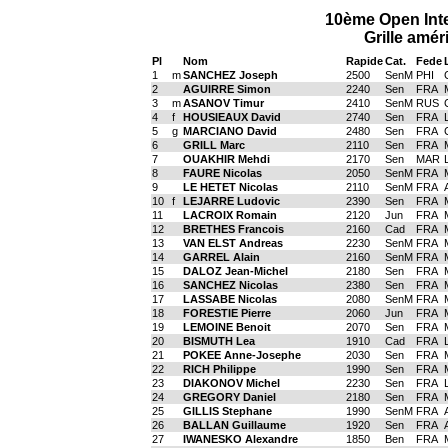
10ème Open Inte
Grille amér
Pl
Nom
Rapide
Cat.
Fede
1
m
SANCHEZ Joseph
2500
SenM
PHI
2
AGUIRRE Simon
2240
Sen
FRA
3
m
ASANOV Timur
2410
SenM
RUS
4
f
HOUSIEAUX David
2740
Sen
FRA
5
g
MARCIANO David
2480
Sen
FRA
6
GRILL Marc
2110
Sen
FRA
7
OUAKHIR Mehdi
2170
Sen
MAR
8
FAURE Nicolas
2050
SenM
FRA
9
LE HETET Nicolas
2110
SenM
FRA
10
f
LEJARRE Ludovic
2390
Sen
FRA
11
LACROIX Romain
2120
Jun
FRA
12
BRETHES Francois
2160
Cad
FRA
13
VAN ELST Andreas
2230
SenM
FRA
14
GARREL Alain
2160
SenM
FRA
15
DALOZ Jean-Michel
2180
Sen
FRA
16
SANCHEZ Nicolas
2380
Sen
FRA
17
LASSABE Nicolas
2080
SenM
FRA
18
FORESTIE Pierre
2060
Jun
FRA
19
LEMOINE Benoit
2070
Sen
FRA
20
BISMUTH Lea
1910
Cad
FRA
21
POKEE Anne-Josephe
2030
Sen
FRA
22
RICH Philippe
1990
Sen
FRA
23
DIAKONOV Michel
2230
Sen
FRA
24
GREGORY Daniel
2180
Sen
FRA
25
GILLIS Stephane
1990
SenM
FRA
26
BALLAN Guillaume
1920
Sen
FRA
27
IWANESKO Alexandre
1850
Ben
FRA