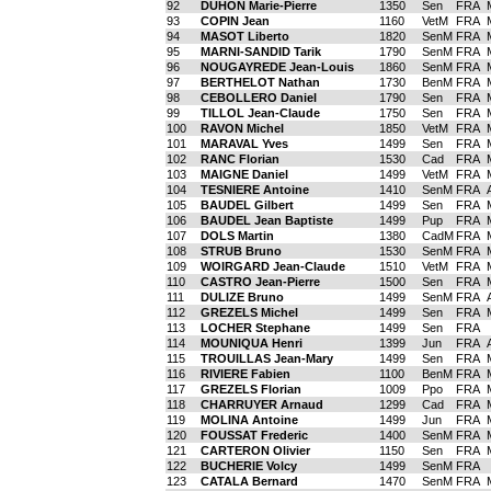
92
DUHON Marie-Pierre
1350
Sen
FRA
93
COPIN Jean
1160
VetM
FRA
94
MASOT Liberto
1820
SenM
FRA
95
MARNI-SANDID Tarik
1790
SenM
FRA
96
NOUGAYREDE Jean-Louis
1860
SenM
FRA
97
BERTHELOT Nathan
1730
BenM
FRA
98
CEBOLLERO Daniel
1790
Sen
FRA
99
TILLOL Jean-Claude
1750
Sen
FRA
100
RAVON Michel
1850
VetM
FRA
101
MARAVAL Yves
1499
Sen
FRA
102
RANC Florian
1530
Cad
FRA
103
MAIGNE Daniel
1499
VetM
FRA
104
TESNIERE Antoine
1410
SenM
FRA
105
BAUDEL Gilbert
1499
Sen
FRA
106
BAUDEL Jean Baptiste
1499
Pup
FRA
107
DOLS Martin
1380
CadM
FRA
108
STRUB Bruno
1530
SenM
FRA
109
WOIRGARD Jean-Claude
1510
VetM
FRA
110
CASTRO Jean-Pierre
1500
Sen
FRA
111
DULIZE Bruno
1499
SenM
FRA
112
GREZELS Michel
1499
Sen
FRA
113
LOCHER Stephane
1499
Sen
FRA
114
MOUNIQUA Henri
1399
Jun
FRA
115
TROUILLAS Jean-Mary
1499
Sen
FRA
116
RIVIERE Fabien
1100
BenM
FRA
117
GREZELS Florian
1009
Ppo
FRA
118
CHARRUYER Arnaud
1299
Cad
FRA
119
MOLINA Antoine
1499
Jun
FRA
120
FOUSSAT Frederic
1400
SenM
FRA
121
CARTERON Olivier
1150
Sen
FRA
122
BUCHERIE Volcy
1499
SenM
FRA
123
CATALA Bernard
1470
SenM
FRA