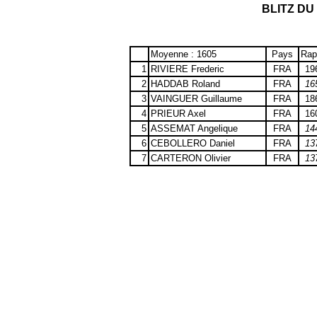
BLITZ DU
Moyenne : 1605
Pays
Rap
1
RIVIERE Frederic
FRA
19
2
HADDAB Roland
FRA
16
3
VAINGUER Guillaume
FRA
18
4
PRIEUR Axel
FRA
16
5
ASSEMAT Angelique
FRA
14
6
CEBOLLERO Daniel
FRA
13
7
CARTERON Olivier
FRA
13