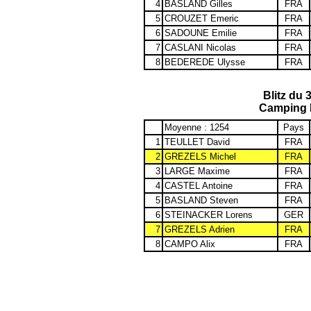
4
BASLAND Gilles
FRA
5
CROUZET Emeric
FRA
6
SADOUNE Emilie
FRA
7
CASLANI Nicolas
FRA
8
BEDEREDE Ulysse
FRA
Blitz du 
Camping 
Moyenne : 1254
Pays
1
TEULLET David
FRA
2
GREZELS Michel
FRA
3
LARGE Maxime
FRA
4
CASTEL Antoine
FRA
5
BASLAND Steven
FRA
6
STEINACKER Lorens
GER
7
GREZELS Adrien
FRA
8
CAMPO Alix
FRA