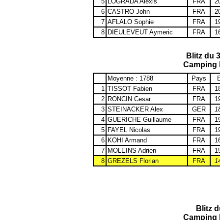
5
LOGRADA Alexis
FRA
2
6
CASTRO John
FRA
2
7
AFLALO Sophie
FRA
1
8
DIEULEVEUT Aymeric
FRA
1
Blitz du 
Camping 
Moyenne : 1788
Pays
E
1
TISSOT Fabien
FRA
1
2
RONCIN Cesar
FRA
1
3
STEINACKER Alex
GER
1
4
GUERICHE Guillaume
FRA
1
5
FAYEL Nicolas
FRA
1
6
KOHI Armand
FRA
1
7
MOLEINS Adrien
FRA
1
8
GREZELS Florian
FRA
1
Blitz 
Camping 