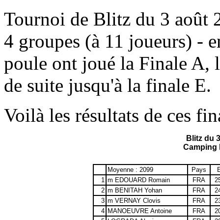
Tournoi de Blitz du 3 août 2
4 groupes (à 11 joueurs) - e
poule ont joué la Finale A, l
de suite jusqu'à la finale E.
Voilà les résultats de ces fin
Blitz du 
Camping 
Moyenne : 2099
Pays
E
1
m EDOUARD Romain
FRA
2
2
m BENITAH Yohan
FRA
2
3
m VERNAY Clovis
FRA
2
4
MANOEUVRE Antoine
FRA
2