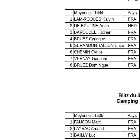
Moyenne : 1684
Pays
1
LAM-ROQUES Kalvin
FRA
2
DE BRUIJNE Arian
NED
3
BAROUDEL Hadrien
FRA
4
BRUEZ Cyriaque
FRA
5
SERANDON-TALLON Enzo
FRA
6
CHEMIN Cyrille
FRA
7
VERNAY Gaspard
FRA
8
BRUEZ Dominique
FRA
Blitz du 
Camping 
Moyenne : 1605
Pays
1
FAUCON Marc
FRA
2
LAYRAC Arnaud
FRA
3
BAILLY Luc
FRA