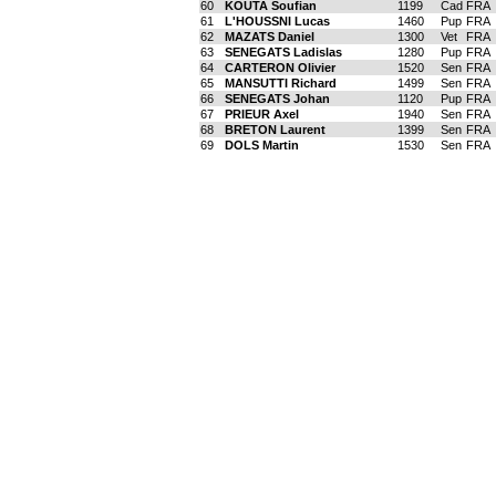
60
KOUTA Soufian
1199
Cad
FRA
61
L'HOUSSNI Lucas
1460
Pup
FRA
62
MAZATS Daniel
1300
Vet
FRA
63
SENEGATS Ladislas
1280
Pup
FRA
64
CARTERON Olivier
1520
Sen
FRA
65
MANSUTTI Richard
1499
Sen
FRA
66
SENEGATS Johan
1120
Pup
FRA
67
PRIEUR Axel
1940
Sen
FRA
68
BRETON Laurent
1399
Sen
FRA
69
DOLS Martin
1530
Sen
FRA