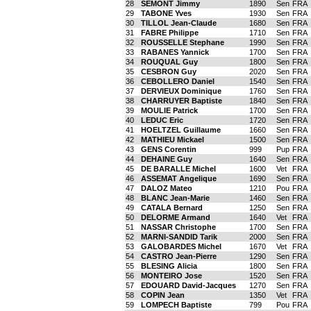
28
SEMONT Jimmy
1890
Sen
FRA
29
TABONE Yves
1930
Sen
FRA
30
TILLOL Jean-Claude
1680
Sen
FRA
31
FABRE Philippe
1710
Sen
FRA
32
ROUSSELLE Stephane
1990
Sen
FRA
33
RABANES Yannick
1700
Sen
FRA
34
ROUQUAL Guy
1800
Sen
FRA
35
CESBRON Guy
2020
Sen
FRA
36
CEBOLLERO Daniel
1540
Sen
FRA
37
DERVIEUX Dominique
1760
Sen
FRA
38
CHARRUYER Baptiste
1840
Sen
FRA
39
MOULIE Patrick
1700
Sen
FRA
40
LEDUC Eric
1720
Sen
FRA
41
HOELTZEL Guillaume
1660
Sen
FRA
42
MATHIEU Mickael
1500
Sen
FRA
43
GENS Corentin
999
Pup
FRA
44
DEHAINE Guy
1640
Sen
FRA
45
DE BARALLE Michel
1600
Vet
FRA
46
ASSEMAT Angelique
1690
Sen
FRA
47
DALOZ Mateo
1210
Pou
FRA
48
BLANC Jean-Marie
1460
Sen
FRA
49
CATALA Bernard
1250
Sen
FRA
50
DELORME Armand
1640
Vet
FRA
51
NASSAR Christophe
1700
Sen
FRA
52
MARNI-SANDID Tarik
2000
Sen
FRA
53
GALOBARDES Michel
1670
Vet
FRA
54
CASTRO Jean-Pierre
1290
Sen
FRA
55
BLESING Alicia
1800
Sen
FRA
56
MONTEIRO Jose
1520
Sen
FRA
57
EDOUARD David-Jacques
1270
Sen
FRA
58
COPIN Jean
1350
Vet
FRA
59
LOMPECH Baptiste
799
Pou
FRA