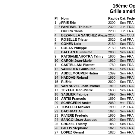
16ème Op
Grille amér
Pl
Nom
Rapide
Cat.
Fede
1
g
PRIE Eric
2300
Sen
FRA
2
f
FANTINEL Thibault
2320
Jun
FRA
3
OUERK Yanis
2290
Jun
FRA
4
f
BEZANILLA SANCHEZ Alexis
2280
Sen
CUB
5
ROSELLE Tristan
2020
Cad
FRA
6
COHEN Loic
2130
Sen
FRA
7
COLAS Philippe
2150
Sen
FRA
8
BALLAN Guillaume
2080
Sen
FRA
9
RATSIAMBAHOTRA Tahiry
1980
Sen
FRA
10
CARON Jean-Marie
1910
Sen
FRA
11
CASTELLANI Florent
1760
Sen
FRA
12
VAINGUER Guillaume
1860
Sen
FRA
13
ABDELMOUMEN Hatim
1399
Sen
FRA
14
HADDAB Roland
1950
Sen
FRA
15
R. Eric
2020
Sen
FRA
16
VAN NUVEL Jean-Michel
1910
Sen
FRA
17
TEYTAU Jean-Pierre
1630
Sen
FRA
18
SABLIER Fabrice
1690
Sen
FRA
19
ARTIS Francois
1890
Sen
FRA
20
SCHEGERIN Andre
2060
Vet
FRA
21
TOSELLO Mickael
1990
Jun
FRA
22
BACHKAT Ali
1820
Sen
FRA
23
RIVIERE Frederic
1960
Sen
FRA
24
SANGOI Jean-Jacques
1920
Sen
FRA
25
CRUZEL Thierry
1850
Sen
FRA
26
GILLIS Stephane
1820
Sen
FRA
27
LOPEZ Gerard
1820
Sen
FRA